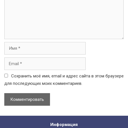
и
м
е
н
т
а
р
и
И
й
м
я
E
m
a
Сохранить моё имя, email и адрес сайта в этом браузере
i
для последующих моих комментариев.
l
Информация