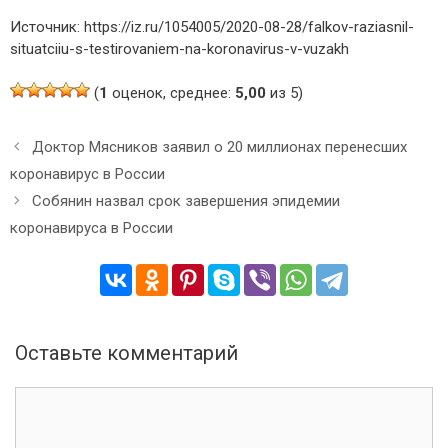
Источник: https://iz.ru/1054005/2020-08-28/falkov-raziasnil-
situatciiu-s-testirovaniem-na-koronavirus-v-vuzakh
(
1
оценок, среднее:
5,00
из 5)
Н
Доктор Мясников заявил о 20 миллионах перенесших
а
коронавирус в России
в
Собянин назвал срок завершения эпидемии
и
коронавируса в России
г
а
ц
и
я
з
Оставьте комментарий
а
п
К
и
о
с
м