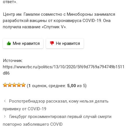
ответ».
Центр им. Гамалеи совместно с Минобороны занимался
разработкой вакцины от коронавируса COVID-19. Она
получила название «Спутник V».
Мне нравится
Не нравится
Источник:
https://www.rbc.ru/politics/13/10/2020/5f69d7769a794749b1511
d86
(
1
оценок, среднее:
5,00
из 5)
Н
Роспотребнадзор рассказал, кому нельзя делать
а
прививку от COVID-19
в
Гинцбург прокомментировал первый случай смерти
и
повторно заболевшего COVID
г