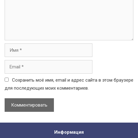
с
м
и
е
н
т
а
р
и
И
й
м
я
E
m
a
Сохранить моё имя, email и адрес сайта в этом браузере
i
для последующих моих комментариев.
l
Информация