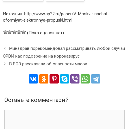
Источник: http://www.ap22.ru/paper/V-Moskve-nachat-
oformlyat-elektronnye-propuski.html
(Пока оценок нет)
Н
Минздрав порекомендовал рассматривать любой случай
а
ОРВИ как подозрение на коронавирус
в
В ВОЗ рассказали об опасности масок
и
г
а
ц
и
я
Оставьте комментарий
з
а
К
п
о
и
м