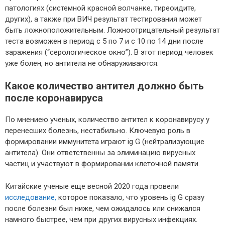
патологиях (системной красной волчанке, тиреоидите,
других), а также при ВИЧ результат тестирования может
быть ложноположительным. Ложноотрицательный результат
теста возможен в период с 5 по 7 и с 10 по 14 дни после
заражения (“серологическое окно”). В этот период человек
уже болен, но антитела не обнаруживаются.
Какое количество антител должно быть
после коронавируса
По мнениею ученых, количество антител к коронавирусу у
перенесших болезнь, нестабильно. Ключевую роль в
формировании иммунитета играют ig G (нейтрализующие
антитела). Они ответственны за элиминацию вирусных
частиц и участвуют в формировании клеточной памяти.
Китайские ученые еще весной 2020 года провели
исследование,
которое показало, что уровень ig G сразу
после болезни был ниже, чем ожидалось или снижался
намного быстрее, чем при других вирусных инфекциях.