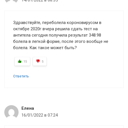
14/01/2022 в 08:35
а
ц
и
Здравствуйте, переболела короновирусом в
я
октябре 2020г вчера решила сдать тест на
п
антитела сегодня получила результат 348.98
о
болела в легкой форме, после этого вообще не
к
болела. Как такое может быть?
о
м
15
5
м
е
Ответить
н
т
а
р
и
Елена
я
16/01/2022 в 07:24
м